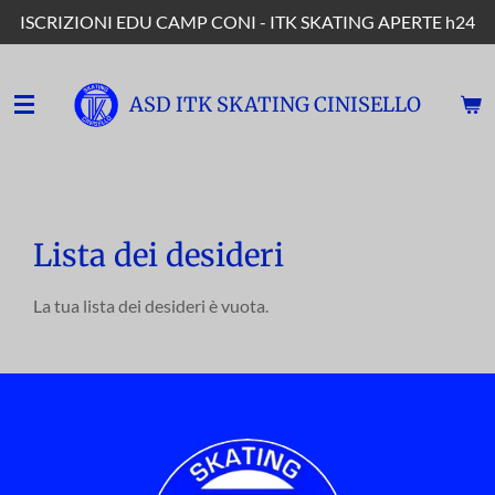
ISCRIZIONI EDU CAMP CONI - ITK SKATING APERTE h24
Vai
al
contenuto
ASD ITK SKATING CINISELLO
principale
Lista dei desideri
La tua lista dei desideri è vuota.